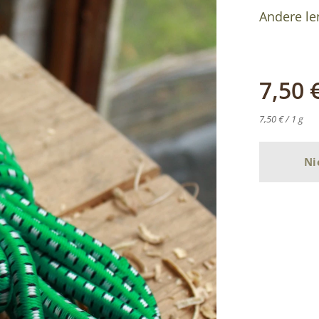
Andere len
7,50
7,50 € / 1 g
Ni