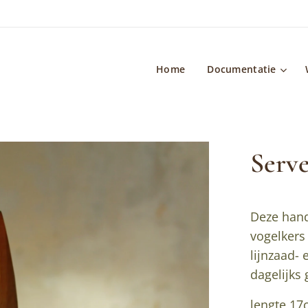
Home
Documentatie
Serve
Deze hand
vogelkers
lijnzaad- 
dagelijks 
lengte 1